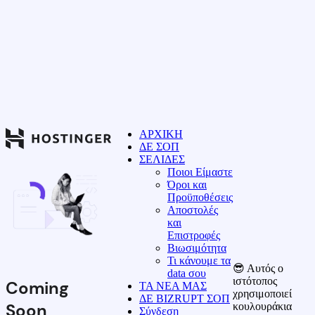
ΑΡΧΙΚΗ
ΔΕ ΣΟΠ
ΣΕΛΙΔΕΣ
Ποιοι Είμαστε
Όροι και
Προϋποθέσεις
Αποστολές
και
Επιστροφές
Βιωσιμότητα
Τι κάνουμε τα
😎 Αυτός ο
data σου
ιστότοπος
Coming
ΤΑ ΝΕΑ ΜΑΣ
χρησιμοποιεί
ΔΕ BIZRUPT ΣΟΠ
Soon
κουλουράκια
Σύνδεση