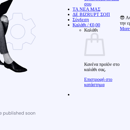
σου
ΤΑ ΝΕΑ ΜΑΣ
ΔΕ BIZRUPT ΣΟΠ
😎 Αυ
Σύνδεση
την 
Καλάθι /
€
0,00
More
Καλάθι
Κανένα προϊόν στο
καλάθι σας.
Επιστροφή στο
κατάστημα
be published soon