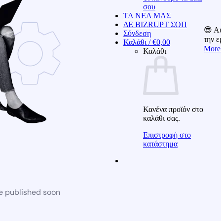
σου
ΤΑ ΝΕΑ ΜΑΣ
ΔΕ BIZRUPT ΣΟΠ
😎 Αυ
Σύνδεση
την 
Καλάθι /
€
0,00
More
Καλάθι
Κανένα προϊόν στο
καλάθι σας.
Επιστροφή στο
κατάστημα
be published soon